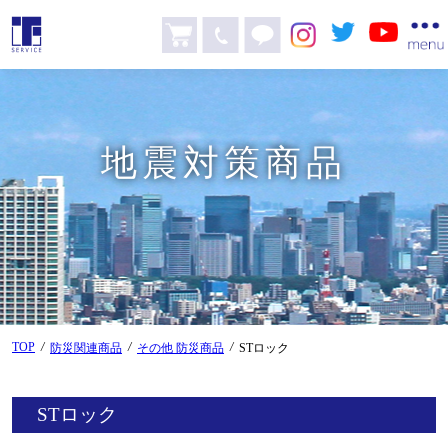
地震対策商品
TOP
/
/
/
防災関連商品
その他 防災商品
STロック
STロック