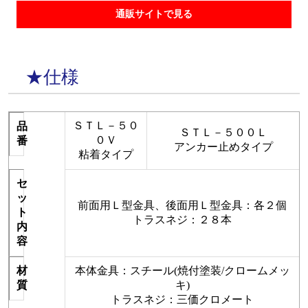
通販サイトで見る
★仕様
ＳＴＬ－５０
品
ＳＴＬ－５００Ｌ
０Ｖ
番
アンカー止めタイプ
粘着タイプ
セ
ッ
前面用Ｌ型金具、後面用Ｌ型金具：各２個
ト
トラスネジ：２８本
内
容
材
本体金具：スチール(焼付塗装/クロームメッ
質
キ)
トラスネジ：三価クロメート