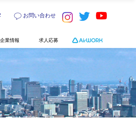
介
2
お問い合わせ
要
報
企業情報
求人応募
への取
み
役員紹介
会社概要
採用情報
DGsへの取り組
み