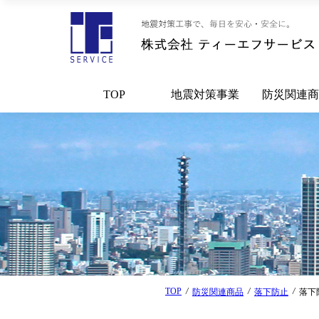
地震対策事業
防災関連商
TOP
走り出し防
落下防止
転倒防止
転倒 落下防
具
その他 防災
TOP
/
/
/
防災関連商品
落下防止
落下