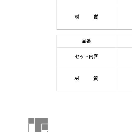
材 質
品番
セット内容
材 質