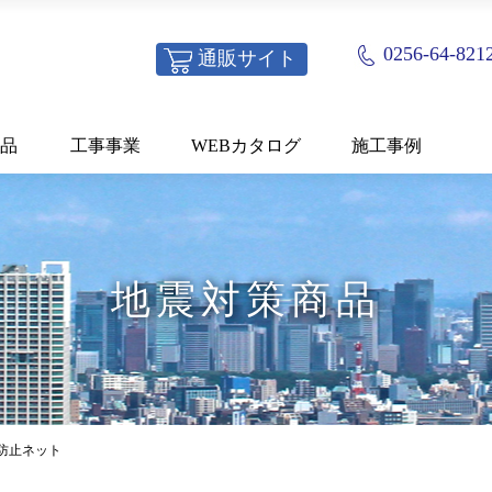
役員紹
0256-64-821
通販サイト
会社概
採用情
品
工事事業
WEBカタログ
施工事例
SDGs
り組
止
地震対策商品
止金
S
商品
防止ネット